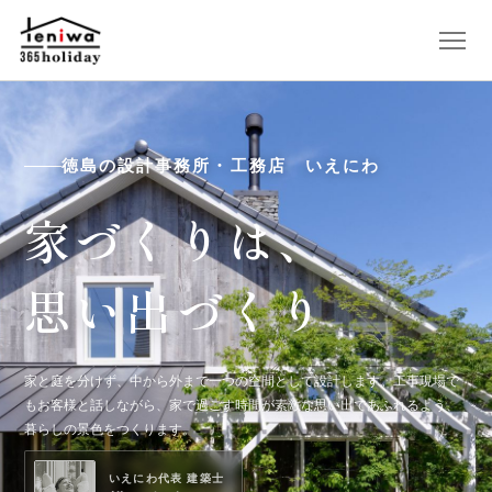
徳島の設計事務所・工務店 いえにわ
家づくりは、
思い出づくり
家と庭を分けず、中から外まで一つの空間として設計します。工事現場で
もお客様と話しながら、家で過ごす時間が素敵な思い出であふれるよう、
暮らしの景色をつくります。
いえにわ代表 建築士