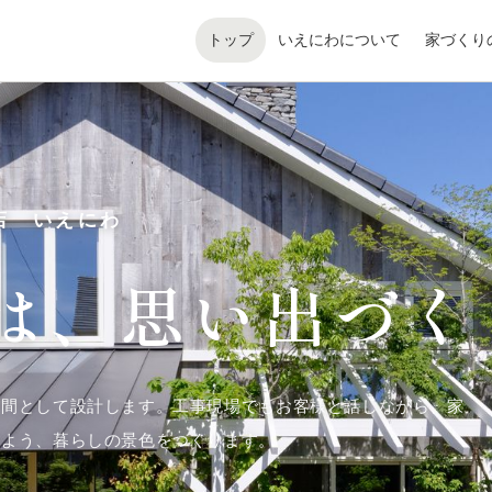
トップ
いえにわについて
家づくり
店 いえにわ
は、
思い出づく
空間として設計します。工事現場でもお客様と話しながら、家
るよう、暮らしの景色をつくります。