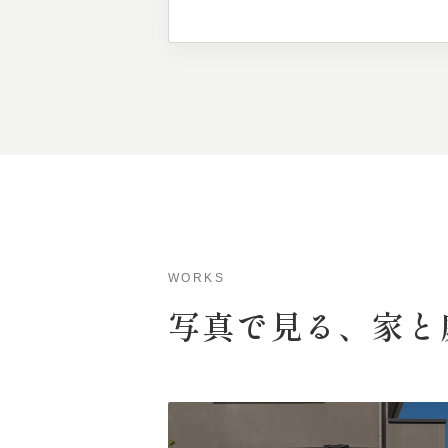
WORKS
写真で
見る、
家と