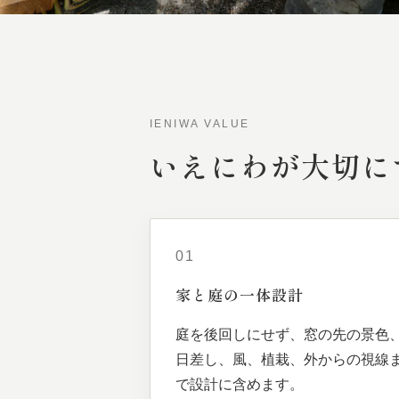
IENIWA VALUE
いえにわが
大切に
01
家と
庭の
一体
設計
庭を後回しにせず、窓の先の景色
日差し、風、植栽、外からの視線
で設計に含めます。