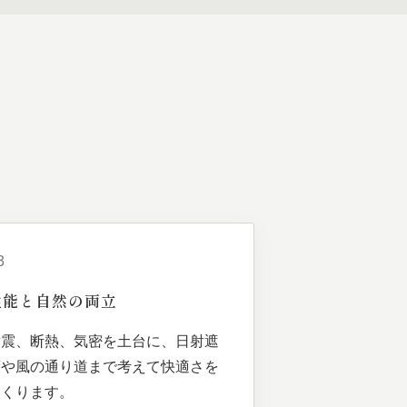
3
性能と
自然の
両立
耐震、断熱、気密を土台に、日射遮
蔽や風の通り道まで考えて快適さを
つくります。