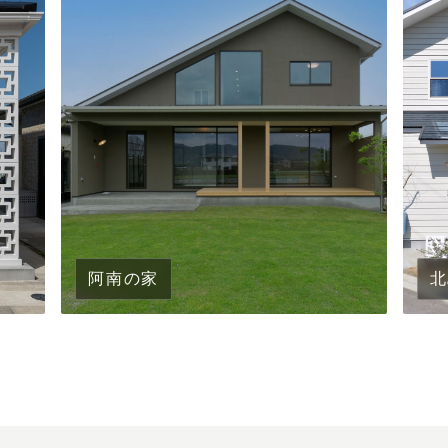
阿南の家
北