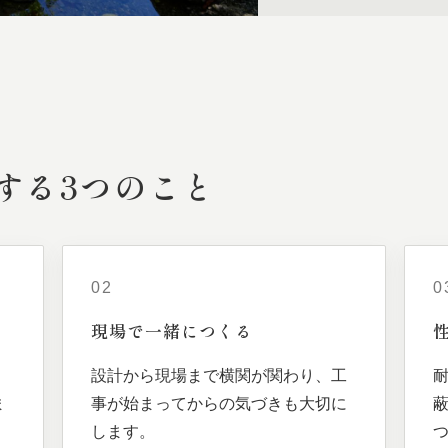
する
3つの
こと
02
0
現場で
一緒に
つくる
、
設計から現場まで横関が関わり、工
ま
事が始まってからの気づきも大切に
します。