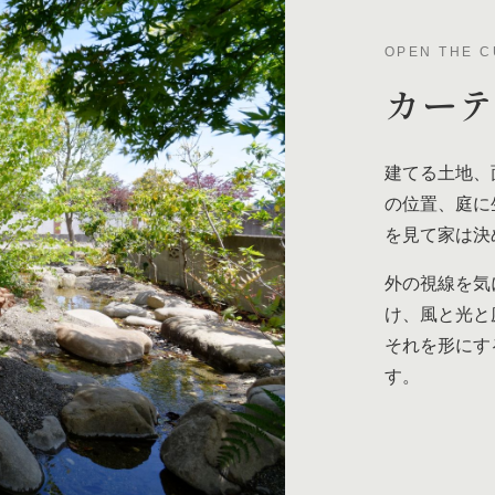
OPEN THE C
カー
建てる土地、
の位置、庭に
を見て家は決
外の視線を気
け、風と光と
それを形にす
す。