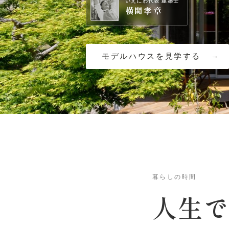
いえにわ代表 建築士
横関孝章
モデルハウスを見学する
暮らしの時間
人生