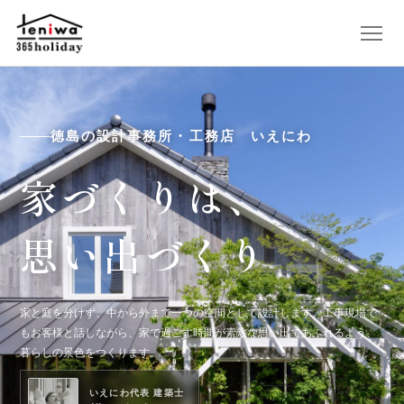
徳島の設計事務所・工務店 いえにわ
家づくりは、
思い出づくり
家と庭を分けず、中から外まで一つの空間として設計します。工事現場で
もお客様と話しながら、家で過ごす時間が素敵な思い出であふれるよう、
暮らしの景色をつくります。
いえにわ代表 建築士