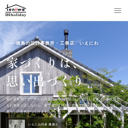
徳島の設計事務所・工務店 いえにわ
家づくりは、
思い出づくり
家と庭を分けず、中から外まで一つの空間として設計します。工事現場で
もお客様と話しながら、家で過ごす時間が素敵な思い出であふれるよう、
暮らしの景色をつくります。
いえにわ代表 建築士