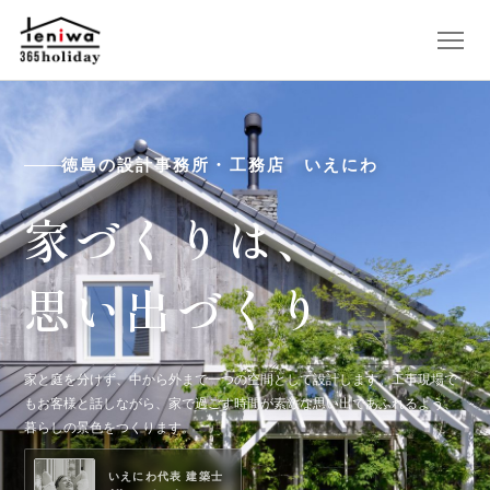
徳島の設計事務所・工務店 いえにわ
家づくりは、
思い出づくり
家と庭を分けず、中から外まで一つの空間として設計します。工事現場で
もお客様と話しながら、家で過ごす時間が素敵な思い出であふれるよう、
暮らしの景色をつくります。
いえにわ代表 建築士