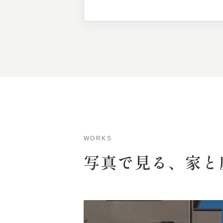
WORKS
写真で
見る、
家と