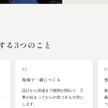
する
3つの
こと
02
0
現場で
一緒に
つくる
、
設計から現場まで横関が関わり、工
ま
事が始まってからの気づきも大切に
します。