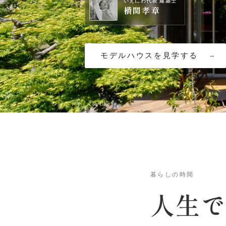
いえにわ代表 建築士
横関孝章
モデルハウスを見学する
暮らしの時間
人生