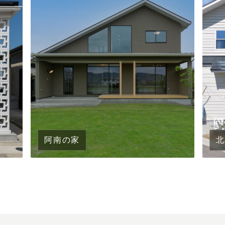
阿南の家
北