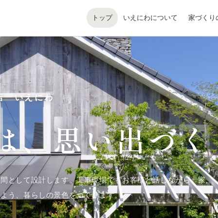
トップ
いえにわについて
家づくり
店 いえにわ
は、
思い出づく
空間として設計します。工事現場でもお客様と話しながら、家
るよう、暮らしの景色をつくります。