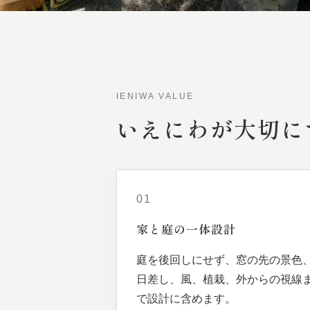
IENIWA VALUE
いえにわが
大切に
01
家と
庭の
一体
設計
庭を後回しにせず、窓の先の景色
日差し、風、植栽、外からの視線
で設計に含めます。