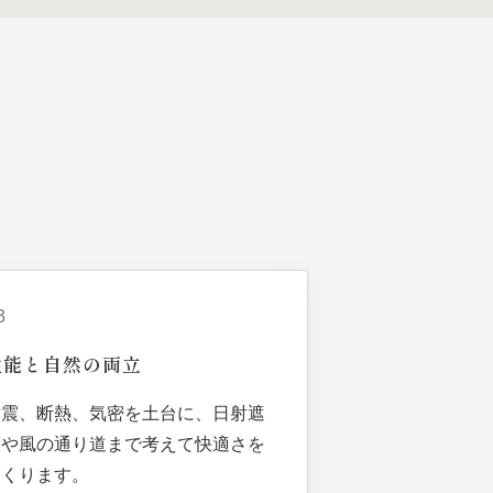
3
性能と
自然の
両立
耐震、断熱、気密を土台に、日射遮
蔽や風の通り道まで考えて快適さを
つくります。