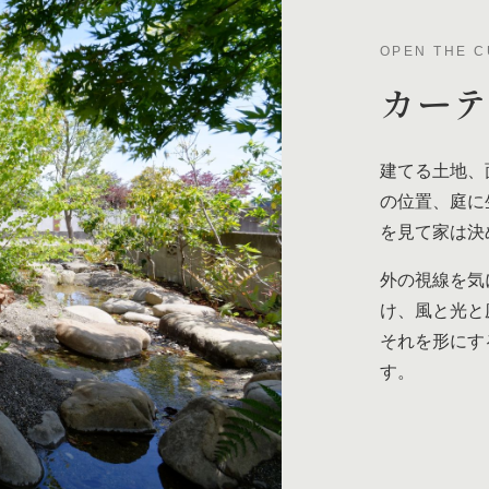
OPEN THE C
カー
建てる土地、
の位置、庭に
を見て家は決
外の視線を気
け、風と光と
それを形にす
す。