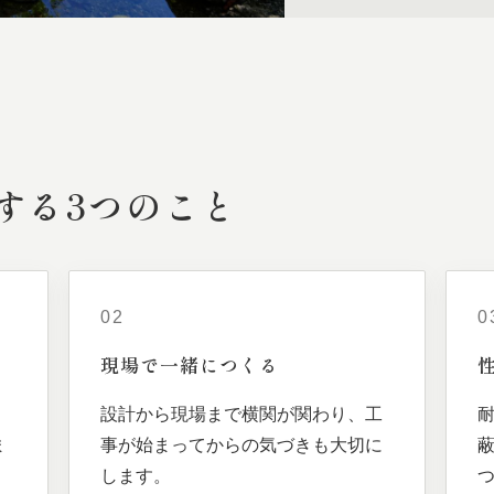
する
3つの
こと
02
0
現場で
一緒に
つくる
、
設計から現場まで横関が関わり、工
ま
事が始まってからの気づきも大切に
します。