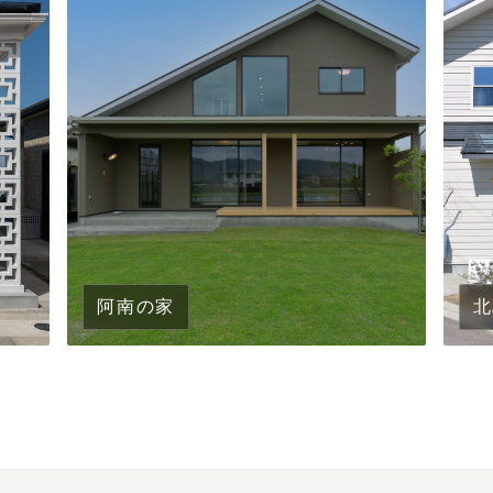
阿南の家
北