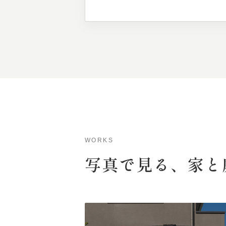
WORKS
写真で
見る、
家と