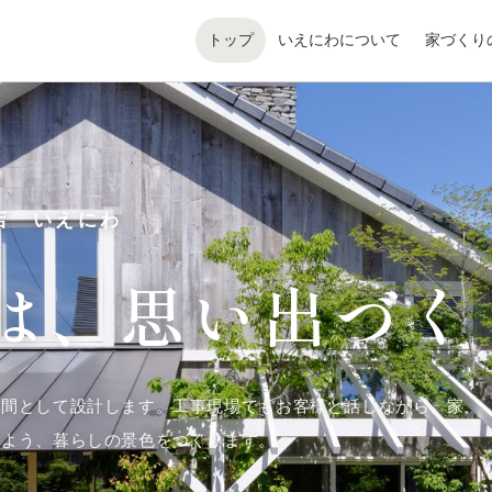
トップ
いえにわについて
家づくり
店 いえにわ
は、
思い出づく
空間として設計します。工事現場でもお客様と話しながら、家
るよう、暮らしの景色をつくります。