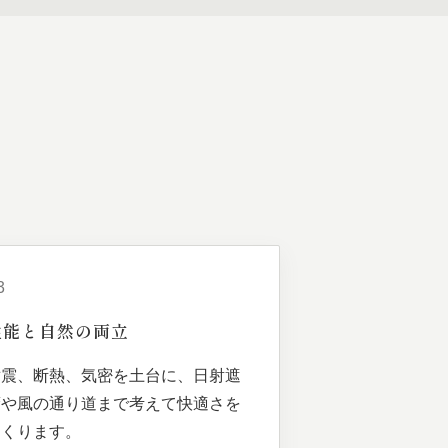
3
性能と
自然の
両立
耐震、断熱、気密を土台に、日射遮
蔽や風の通り道まで考えて快適さを
つくります。