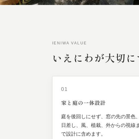
IENIWA VALUE
いえにわが
大切に
01
家と
庭の
一体
設計
庭を後回しにせず、窓の先の景色
日差し、風、植栽、外からの視線
で設計に含めます。