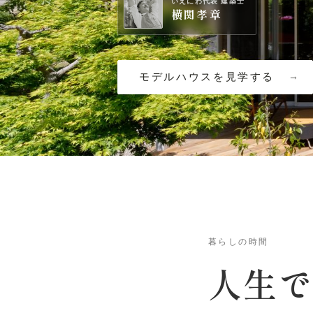
いえにわ代表 建築士
横関孝章
モデルハウスを見学する
暮らしの時間
人生