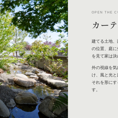
OPEN THE C
カー
建てる土地、
の位置、庭に
を見て家は決
外の視線を気
け、風と光と
それを形にす
す。