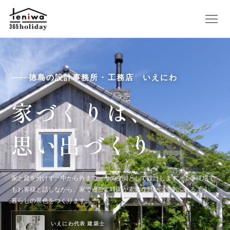
徳島の設計事務所・工務店 いえにわ
家づくりは、
思い出づくり
家と庭を分けず、中から外まで一つの空間として設計します。工事現場で
もお客様と話しながら、家で過ごす時間が素敵な思い出であふれるよう、
暮らしの景色をつくります。
いえにわ代表 建築士