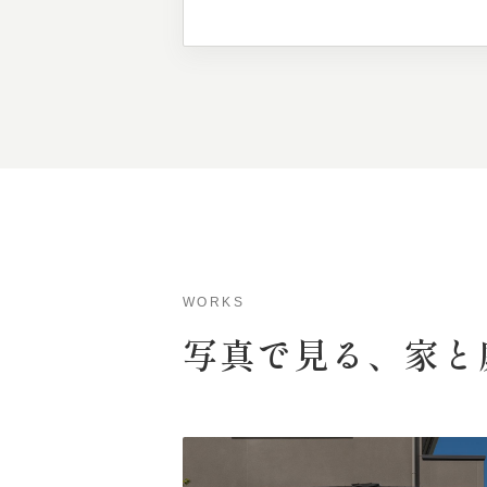
WORKS
写真で
見る、
家と