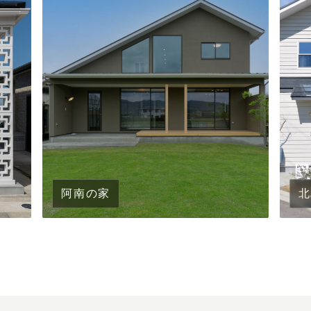
阿南の家
北