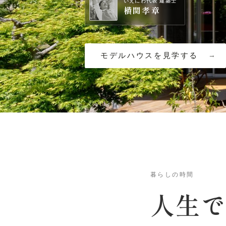
いえにわ代表 建築士
横関孝章
モデルハウスを見学する
暮らしの時間
人生