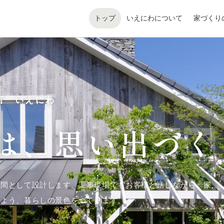
トップ
いえにわについて
家づくり
店 いえにわ
は、
思い出づく
空間として設計します。工事現場でもお客様と話しながら、家
るよう、暮らしの景色をつくります。