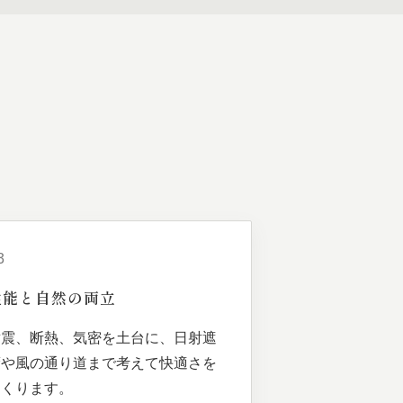
3
性能と
自然の
両立
耐震、断熱、気密を土台に、日射遮
蔽や風の通り道まで考えて快適さを
つくります。