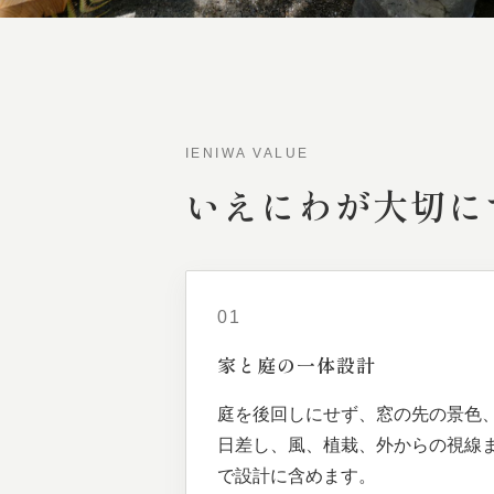
IENIWA VALUE
いえにわが
大切に
01
家と
庭の
一体
設計
庭を後回しにせず、窓の先の景色
日差し、風、植栽、外からの視線
で設計に含めます。