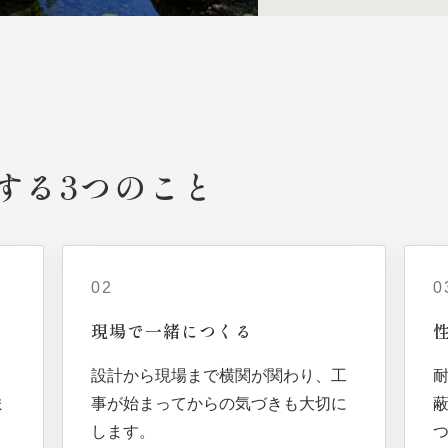
する
3つの
こと
02
0
現場で
一緒に
つくる
、
設計から現場まで横関が関わり、工
ま
事が始まってからの気づきも大切に
します。