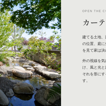
OPEN THE C
カー
建てる土地、
の位置、庭に
を見て家は決
外の視線を気
け、風と光と
それを形にす
す。