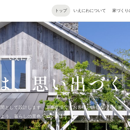
トップ
いえにわについて
家づくり
店 いえにわ
は、
思い出づく
空間として設計します。工事現場でもお客様と話しながら、家
るよう、暮らしの景色をつくります。