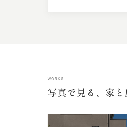
WORKS
写真で
見る、
家と