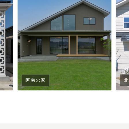
阿南の家
北