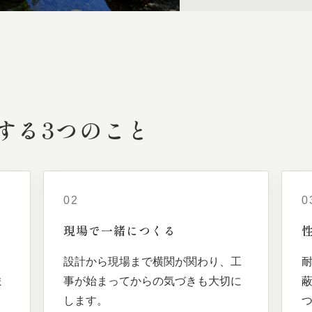
する
3つの
こと
02
0
現場で
一緒に
つくる
、
設計から現場まで横関が関わり、工
ま
事が始まってからの気づきも大切に
します。