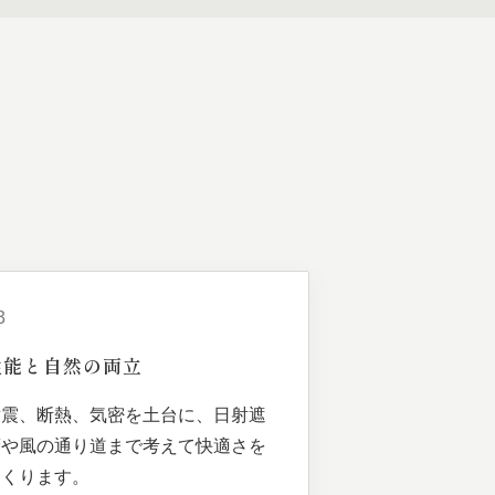
3
性能と
自然の
両立
耐震、断熱、気密を土台に、日射遮
蔽や風の通り道まで考えて快適さを
つくります。