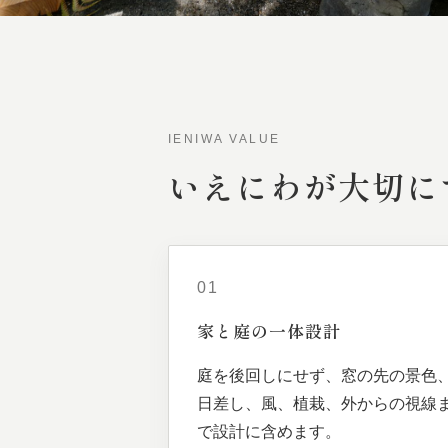
IENIWA VALUE
いえにわが
大切に
01
家と
庭の
一体
設計
庭を後回しにせず、窓の先の景色
日差し、風、植栽、外からの視線
で設計に含めます。