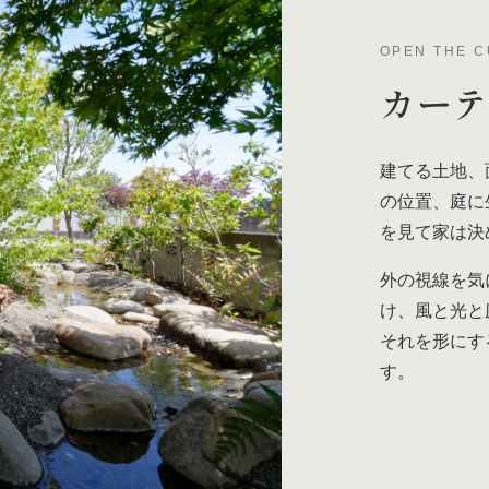
OPEN THE C
カー
建てる土地、
の位置、庭に
を見て家は決
外の視線を気
け、風と光と
それを形にす
す。