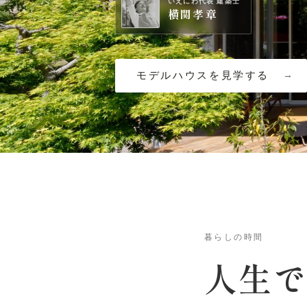
いえにわ代表 建築士
横関孝章
モデルハウスを見学する
暮らしの時間
人生