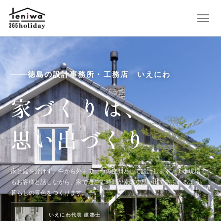
徳島の設計事務所・工務店 いえにわ
家づくりは、
思い出づくり
家と庭を分けず、中から外まで一つの空間として設計します。工事現場で
もお客様と話しながら、家で過ごす時間が素敵な思い出であふれるよう、
暮らしの景色をつくります。
いえにわ代表 建築士