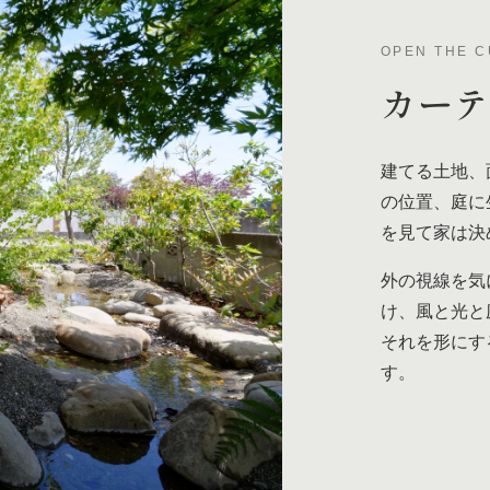
OPEN THE C
カー
建てる土地、
の位置、庭に
を見て家は決
外の視線を気
け、風と光と
それを形にす
す。