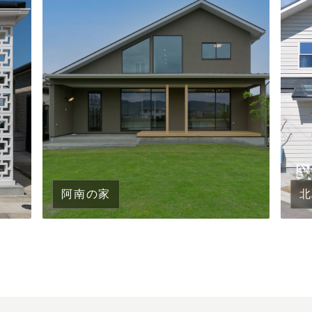
阿南の家
北