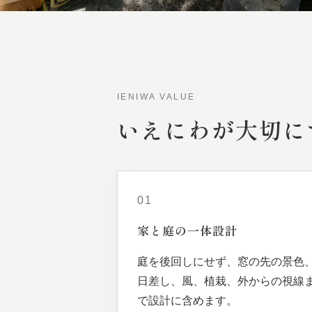
IENIWA VALUE
いえにわが
大切に
01
家と
庭の
一体
設計
庭を後回しにせず、窓の先の景色
日差し、風、植栽、外からの視線
で設計に含めます。