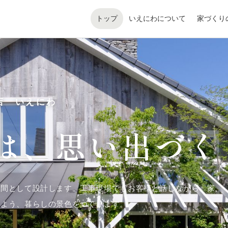
トップ
いえにわについて
家づくり
店 いえにわ
は、
思い出づく
空間として設計します。工事現場でもお客様と話しながら、家
るよう、暮らしの景色をつくります。