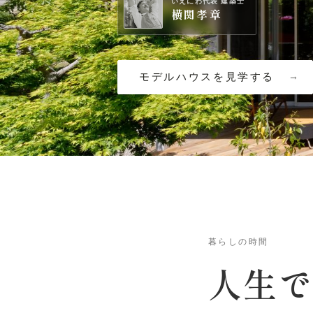
いえにわ代表 建築士
横関孝章
モデルハウスを見学する
暮らしの時間
人生