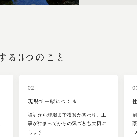
する
3つの
こと
02
0
現場で
一緒に
つくる
、
設計から現場まで横関が関わり、工
ま
事が始まってからの気づきも大切に
します。