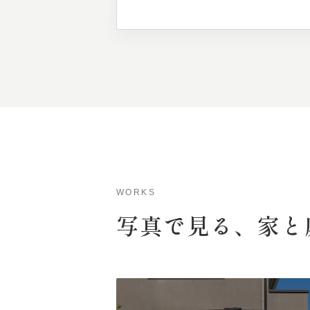
WORKS
写真で
見る、
家と