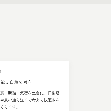
3
性能と
自然の
両立
耐震、断熱、気密を土台に、日射遮
蔽や風の通り道まで考えて快適さを
つくります。